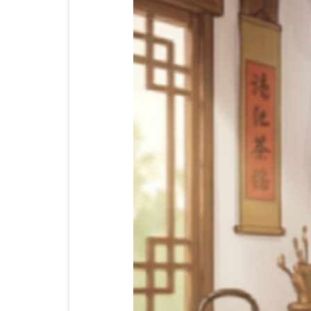
צרי פרסום
גאדג’טים