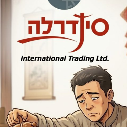
או אירוע עסקי?
מו
לו”ז תרבות: המדריך המלא
לשעות העבודה, החגים
והמועדים של סין
איך פערי תרבות ומנטליות
משפיעים על היבוא מסין
האינפלציה הסינית הלא כל
כך סמויה
מידע נוסף