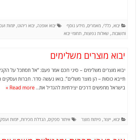
או אירוע עסקי?
מו
לו”ז תרבות: המדריך המלא
יבוא
,
כללי
,
מאמרים
,
מידע נוסף
יבוא אופנה
,
יבוא ריהוט
,
יזמות ועס
לשעות העבודה, החגים
ותשובות.
,
שאלות נפוצות
,
תחומי יבוא
והמועדים של סין
איך פערי תרבות ומנטליות
יבוא מוצרים משלימים
משפיעים על היבוא מסין
יבוא מוצרים משלימים – סיני חכם אמר פעם: “אל תסתכל על הקנק
האינפלציה הסינית הלא כל
תייבא כוסות – הן מוצר משלים”. בואו נעשה סדר. חברות ועסקים 
כך סמויה
בישראל מחפשים דרכים יצירתיות להגדיל את…
Read more »
מידע נוסף
יבוא
,
ייצור
,
פיתוח מוצר
איתור ספקים
,
הגדלת מכירות
,
יזמות ועסקי