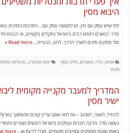
איך פערי תרבות ומנטליות משפיעים 
היבוא מסין
למי שיש עסק עם סין, יש למעשה עסק עם… התרבות הסינית. בוא
סדר. יבואנים ויזמים רבים בישראל נתקלים בקשיים, אי הבנות וחיכ
מול ספקים סינים לאורך הדרך. לרוב, הנטייה…
Read more »
אודות
,
כללי
,
מאמרים
,
מידע נוסף
ייבוא מהמזרח.
,
מנטליות עסקית
סינית
המדריך למעבר מקנייה מקומית ליבו
ישיר מסין
להוזיל, לשפר, לאהוב – אז למה אתם עדיין קונים מהמתווך בארץ? 
נעשה סדר. הרבה חברות ועסקים בישראל רוכשים מוצרים וחומרי 
באופן שוטף מספקים ומפיצים מקומיים, מבלי לדעת או…
d more »