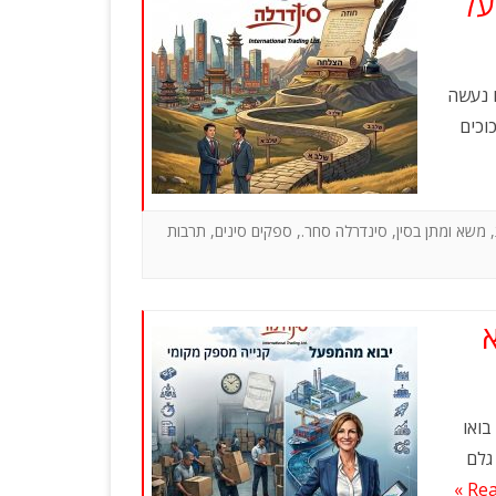
על
ו נעשה
וכים
,
משא ומתן בסין
,
סינדרלה סחר.
,
ספקים סינים
,
תרבות
א
בואו
גלם
Rea