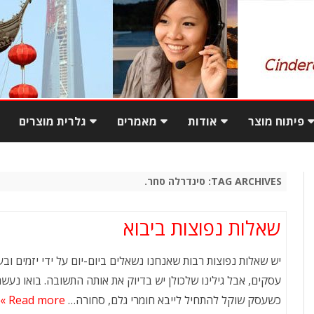
Skip
to
פיתוח מוצר
אודות
מאמרים
גלרית מוצרים
content
ם מטורקיה
המדריך למעבר מקנייה
המשרד בשנחאי
פגישה עסקית בסין – עשה
מקומית ליבוא ישיר מסין
ואל תעשה
TAG ARCHIVES:
סינדרלה סחר.
ם מטורקיה
יתרונות יבוא מסין בעזרת
מו
יבוא מוצרים משלימים
סינדרלה
עסקים בסין
שאלות נפוצות ביבוא
ר בטורקיה
שאלות נפוצות ביבוא
עסקים בסין – פתיחה
מוצרי מתכת באי
יש שאלות נפוצות רבות שאנחנו נשאלים ביום-יום על ידי יזמים ובע
והתנהגות במשא ומתן
עסקים, אבל גילינו שלכולן יש בדיוק את אותה התשובה. בואו נעש
צ
כשעסק שוקל להתחיל לייבא חומרי גלם, סחורה…
ארוחה בסין – אתנחתא קלה
Read more »