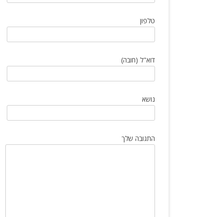
הטיפים שכל יבואן חייב להכיר
טלפון
דוא"ל (חובה)
נושא
התגובה שלך