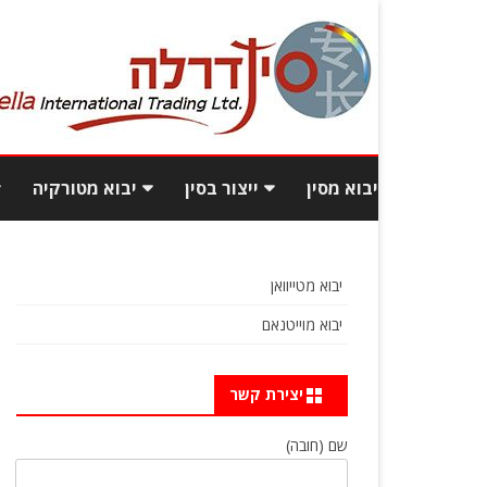
יבוא מסין
ייצור בסין
יבוא מטורקיה
יבוא תכולת בית מסין
עלויות ייצור בסין
יבוא רהיטי
יבוא מטייוואן
יבוא רהיטים מסין
איך לאתר ספקים טובים
יבוא בגדי
יבוא מוייטנאם
ואמינים מסין?
יבוא מסין מכס
פיתוח מוצ
כמות וגם איכות: יבוא מסחרי
יצירת קשר
כמה עולה לייבא מסין?
בסטנדרט גבוה
שם (חובה)
שאלות ותשובות
איך מוצאים מפעל אמין בסין?