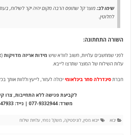
שימו לב:
מוצר קל שתופס הרבה מקום יהיה יקר לשילוח, בעוד 
לחלוטין.
השורה התחתונה:
לפני שמחשבים עלויות, חשוב לוודא שיש
מידות אריזה מדויקות
עלות השילוח של המוצר שתרצו לייבא.
חברת
סינדרלה סחר בינלאומי
יכולה לעזור, לייעץ וללוות אותך ב
לקביעת פגישה ללא התחייבות, צרו קש
משרד: 077-9332944 | נייד: 050-7247933 |
יבוא
ייבוא מסין
,
לוגיסטיקה
,
משקל נפחי
,
עלויות שילוח