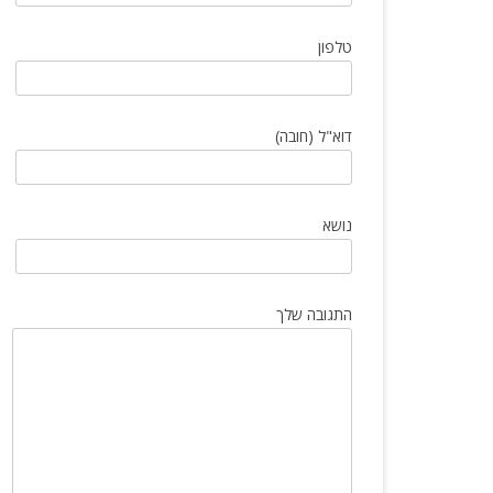
הטיפים שכל יבואן חייב להכיר
טלפון
דוא"ל (חובה)
נושא
התגובה שלך