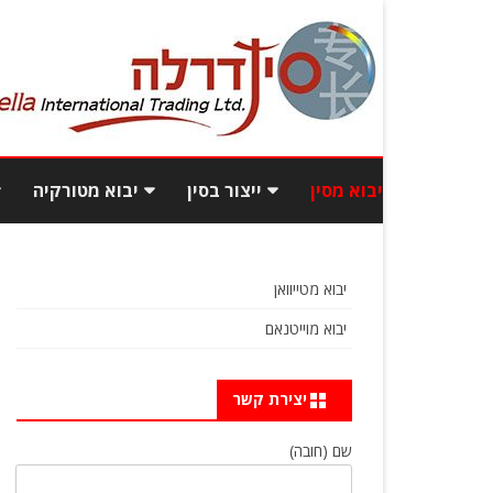
יבוא מסין
ייצור בסין
יבוא מטורקיה
יבוא תכולת בית מסין
עלויות ייצור בסין
יבוא רהיטי
יבוא מטייוואן
יבוא רהיטים מסין
איך לאתר ספקים טובים
יבוא בגדי
יבוא מוייטנאם
ואמינים מסין?
יבוא מסין מכס
פיתוח מוצ
כמות וגם איכות: יבוא מסחרי
יצירת קשר
כמה עולה לייבא מסין?
בסטנדרט גבוה
שם (חובה)
שאלות ותשובות
איך מוצאים מפעל אמין בסין?