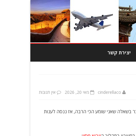
יצירת קשר
מוצרי טבק
צרי אופנה
cinderellaco
מאי 20, 2026
אין תגובות
ע
בובות
ל
ר בשאלה שאני שומע הכי הרבה, אז ננסה לענות
כות גבוהה
כ
מ
יוד משרדי
ה
בחשבון בתהליך ה
ייבוא מסין
: