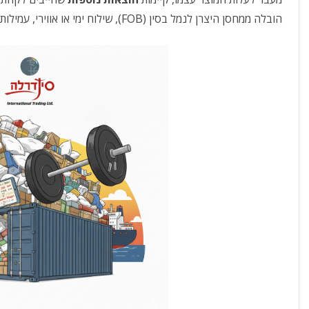
או אירוע עסקי?
מו
הובלה ממחסן היצרן לנמל בסין (FOB), שילוח ימי או אווירי, עמילות, מכס ומיסים, הובלה יבשתית ומע״מ.
לו”ז תרבות: המדריך המלא
לשעות העבודה, החגים
והמועדים של סין
איך פערי תרבות ומנטליות
משפיעים על היבוא מסין
האינפלציה הסינית הלא כל
כך סמויה
מידע נוסף