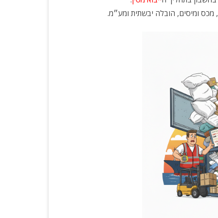
צרי פרסום
ע
גאדג’טים
ו
ל
ה
ל
י
י
ב
א
מ
ס
י