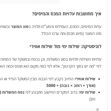
איך מחושבות עלויות המכס והמיסים?
עלות המיסים, המכס, העמילות והמע״מ תלויה ב
סוג המוצר
ובשוויו
מהו המוצר (סיווג מכס) ומה ערכו הכולל.
לוגיסטיקה: שילוח ימי מול שילוח אווירי
עלויות השילוח תלויות בסוג המשלוח, וכן בנפח ובמשקל של הסחורה
לפי “מה יש בתוך הקרטון”, אלא לפי כמה מקום הוא תופס וכמה הוא
שילוח אווירי:
החיוב נקבע לפי הגבוה מבין המשקל הפיזי או 
(אורך × רוחב × גובה) ÷ 5000
.
שילוח ימי:
ברוב המקרים החישוב מתבצע לפי
נפח המשלוח (CBM)
טון).