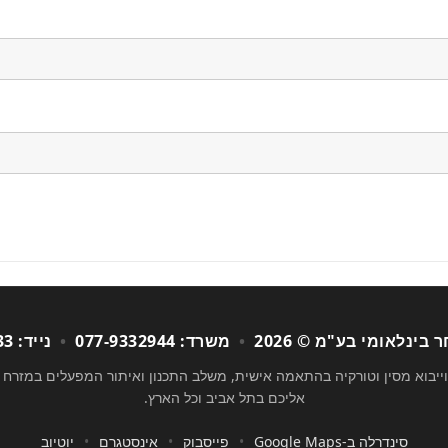
בינלאומי בע"מ © 2026
•
משרד: 077-9332944
•
נייד: 050-7247933
 וייבוא מסין וטורקיה בהתאמה אישית, משלב התכנון ואיתור המפעלים במזרח 
אליכם בתל אביב וכל הארץ.
סינדרלה ב-Google Maps
•
פייסבוק
•
אינסטגרם
•
יוטיוב