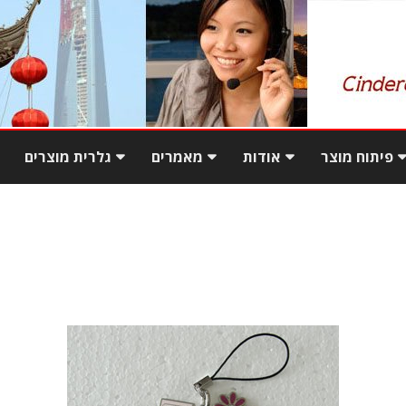
Skip
to
פיתוח מוצר
אודות
מאמרים
גלרית מוצרים
content
ם מטורקיה
המדריך למעבר מקנייה
המשרד בשנחאי
פגישה עסקית בסין – עשה
מקומית ליבוא ישיר מסין
ואל תעשה
ם מטורקיה
יתרונות יבוא מסין בעזרת
מו
יבוא מוצרים משלימים
סינדרלה
עסקים בסין
ר בטורקיה
שאלות נפוצות ביבוא
עסקים בסין – פתיחה
מוצרי מתכת באי
והתנהגות במשא ומתן
צ
ארוחה בסין – אתנחתא קלה