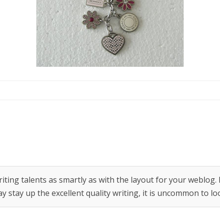
או אירוע עסקי?
מו
לו”ז תרבות: המדריך המלא
לשעות העבודה, החגים
והמועדים של סין
איך פערי תרבות ומנטליות
משפיעים על היבוא מסין
האינפלציה הסינית הלא כל
כך סמויה
מידע נוסף
iting talents as smartly as with the layout for your weblog. I
ay stay up the excellent quality writing, it is uncommon to 