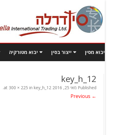
יבוא מסין
ייצור בסין
יבוא מטורקיה
יבוא תכולת בית מסין
עלויות ייצור בסין
יבוא רהיטי
key_h_12
יבוא רהיטים מסין
איך לאתר ספקים טובים
יבוא בגדי
Published
מאי 25, 2016
at
key_h_12
in
300 × 225
.
ואמינים מסין?
← Previous
יבוא מסין מכס
פיתוח מוצ
כמות וגם איכות: יבוא מסחרי
כמה עולה לייבא מסין?
בסטנדרט גבוה
שאלות ותשובות
איך מוצאים מפעל אמין בסין?