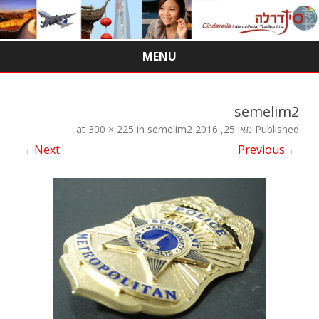
MENU
Skip
to
content
semelim2
Published
מאי 25, 2016
at
semelim2
in
300 × 225
.
Next →
← Previous