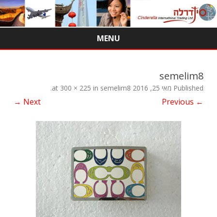
MENU
Skip
to
content
semelim8
Published
מאי 25, 2016
at
semelim8
in
300 × 225
.
Next →
← Previous