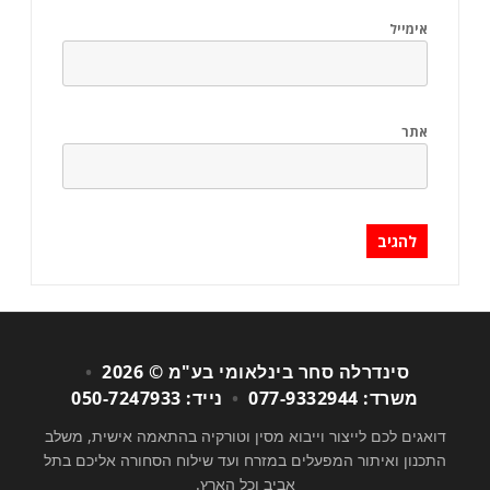
אימייל
אתר
סינדרלה סחר בינלאומי בע"מ © 2026
•
משרד: 077-9332944
•
נייד: 050-7247933
דואגים לכם לייצור וייבוא מסין וטורקיה בהתאמה אישית, משלב
התכנון ואיתור המפעלים במזרח ועד שילוח הסחורה אליכם בתל
אביב וכל הארץ.