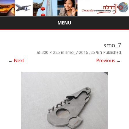
MENU
Skip
to
content
smo_7
Published
מאי 25, 2016
at
smo_7
in
300 × 225
.
Next →
← Previous