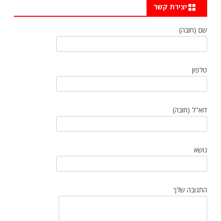
יצירת קשר
שם (חובה)
טלפון
דוא"ל (חובה)
נושא
התגובה שלך