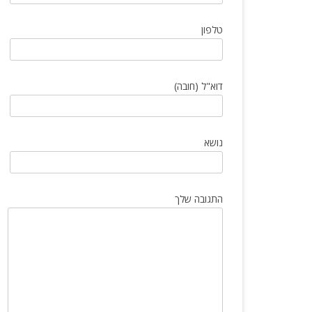
הטיפים שכל יבואן חייב להכיר
טלפון
דוא"ל (חובה)
נושא
התגובה שלך