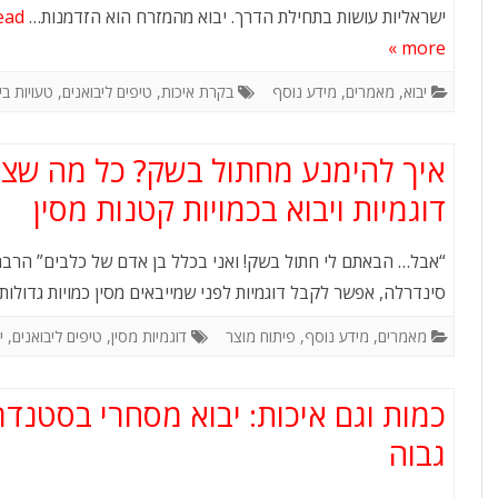
או אירוע עסקי?
מו
ישראליות עושות בתחילת הדרך. יבוא מהמזרח הוא הזדמנות…
ead
more »
לו”ז תרבות: המדריך המלא
יבוא
,
מאמרים
,
מידע נוסף
בקרת איכות
,
טיפים ליבואנים
,
טעויות בי
לשעות העבודה, החגים
והמועדים של סין
איך להימנע מחתול בשק? כל מה שצר
איך פערי תרבות ומנטליות
דוגמיות ויבוא בכמויות קטנות מסין
משפיעים על היבוא מסין
“אבל… הבאתם לי חתול בשק! ואני בכלל בן אדם של כלבים” הרבה 
האינפלציה הסינית הלא כל
סינדרלה, אפשר לקבל דוגמיות לפני שמייבאים מסין כמויות גדולו
כך סמויה
מאמרים
,
מידע נוסף
,
פיתוח מוצר
דוגמיות מסין
,
טיפים ליבואנים
,
י
מידע נוסף
כמות וגם איכות: יבוא מסחרי בסטנד
גבוה