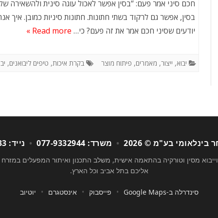
חכם סיני אמר פעם: “בסין אפשר לאכול עוגה סינית ולהשאירה ש
בסין, אפשר גם לרקוד בשתי חתונות. חתונות סיניות כמובן. איך אנח
יודעים שסיני חכם אמר את זה פעם? כי…
Read more »
יבוא
,
ייצור
,
מאמרים
,
פיתוח מוצר
בקרת איכות
,
טיפים ליבואנים
,
יב
בינלאומי בע"מ © 2026
•
משרד: 077-9332944
•
נייד: 050-7247933
 וייבוא מסין וטורקיה בהתאמה אישית, משלב התכנון ואיתור המפעלים במזרח 
אליכם בתל אביב וכל הארץ.
סינדרלה ב-Google Maps
•
פייסבוק
•
אינסטגרם
•
יוטיוב