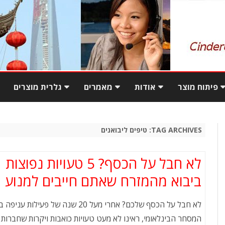
Skip
to
פיתוח מוצר
אודות
מאמרים
גלרית מוצרים
content
ם מטורקיה
המדריך למעבר מקנייה
המשרד בשנחאי
פגישה עסקית בסין – עשה
מקומית ליבוא ישיר מסין
ואל תעשה
TAG ARCHIVES:
טיפים ליבואנים
ם מטורקיה
יתרונות יבוא מסין בעזרת
מו
יבוא מוצרים משלימים
סינדרלה
עסקים בסין
לא חבל על הכסף? 5 טעויות נפוצות
ר בטורקיה
שאלות נפוצות ביבוא
עסקים בסין – פתיחה
ביבוא מהמזרח שאתם חייבים למנוע
מוצרי מתכת באי
והתנהגות במשא ומתן
לא חבל על הכסף שלכם? אחרי מעל 20 שנה של פעילות ע
צ
ארוחה בסין – אתנחתא קלה
המסחר הבינלאומי, ראינו לא מעט טעויות כואבות ויקרות שחברות