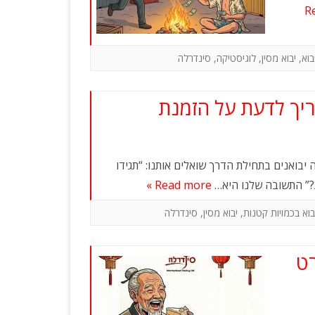
צרי פרסום
R
גאדג’טים
בוא
,
יבוא מסין
,
לוגיסטיקה
,
סינדרלה
יך לדעת על הזמנת
יבואנים בתחילת הדרך שואלים אותנו: “תגידו
ת?” התשובה שלנו היא…
Read more »
בוא בכמויות קטנות
,
יבוא מסין
,
סינדרלה
רט