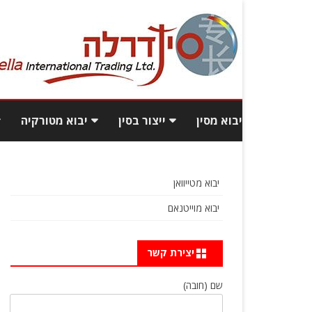
יבוא מסין
ייצור בסין
יבוא מטורקיה
יבוא תכולת בית מסין
עלויות ייצור בסין
יבוא רהיטי
יבוא מטייוואן
יבוא רהיטים מסין
איך לאתר ספקים טובים
יבוא בגדי
יבוא מוייטנאם
ואמינים מסין?
יבוא מסין מכס
פיתוח מוצ
כמות וגם איכות: יבוא מסחרי
יצירת קשר
כמה עולה לייבא מסין?
בסטנדרט גבוה
שם (חובה)
שאלות ותשובות
איך מוצאים מפעל אמין בסין?