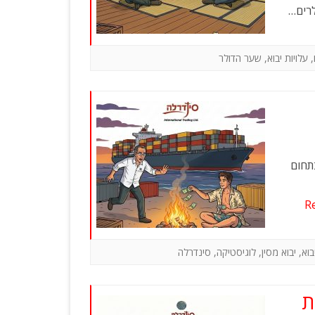
צרי פרסום
לרים…
גאדג’טים
,
עלויות יבוא
,
שער הדולר
ניפה בתחום
R
בוא
,
יבוא מסין
,
לוגיסטיקה
,
סינדרלה
ת