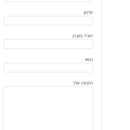
הטיפים שכל יבואן חייב להכיר
טלפון
דוא"ל (חובה)
נושא
התגובה שלך