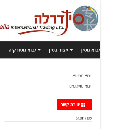
יבוא מסין
ייצור בסין
יבוא מטורקיה
יבוא תכולת בית מסין
עלויות ייצור בסין
יבוא רהיטי
יבוא מטייוואן
יבוא רהיטים מסין
איך לאתר ספקים טובים
יבוא בגדי
יבוא מוייטנאם
ואמינים מסין?
יבוא מסין מכס
פיתוח מוצ
כמות וגם איכות: יבוא מסחרי
יצירת קשר
כמה עולה לייבא מסין?
בסטנדרט גבוה
שם (חובה)
שאלות ותשובות
איך מוצאים מפעל אמין בסין?