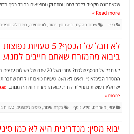
או אירוע עסקי?
מו
שלאחרונה מקפיד ללכת למכון ומתחזק) ומוציאים בחו”ל כסף בדו
Read more »
לו”ז תרבות: המדריך המלא
כללי
איתור ספקים
,
יבוא מסין
,
יזמות
,
לוגיסטיקה
,
סינדרלה
,
ספקים
לשעות העבודה, החגים
והמועדים של סין
לא חבל על הכסף? 5 טעויות נפוצות
איך פערי תרבות ומנטליות
ביבוא מהמזרח שאתם חייבים למנוע
משפיעים על היבוא מסין
לא חבל על הכסף שלכם? אחרי מעל 20 שנה של פעילות ע
האינפלציה הסינית הלא כל
המסחר הבינלאומי, ראינו לא מעט טעויות כואבות ויקרות שחברות
כך סמויה
ישראליות עושות בתחילת הדרך. יבוא מהמזרח הוא הזדמנות…
ead
מידע נוסף
more »
יבוא
,
מאמרים
,
מידע נוסף
בקרת איכות
,
טיפים ליבואנים
,
טעויות בי
יבוא מסין: מנדרינית היא לא כמו סיני