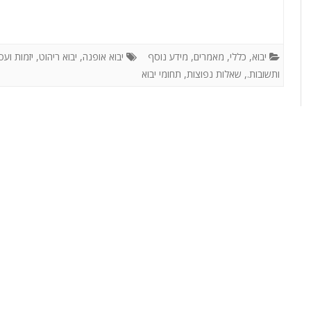
או אירוע עסקי?
מו
לו”ז תרבות: המדריך המלא
יבוא
,
כללי
,
מאמרים
,
מידע נוסף
יבוא אופנה
,
יבוא ריהוט
,
יזמות ועס
לשעות העבודה, החגים
ותשובות.
,
שאלות נפוצות
,
תחומי יבוא
והמועדים של סין
איך פערי תרבות ומנטליות
משפיעים על היבוא מסין
האינפלציה הסינית הלא כל
כך סמויה
מידע נוסף