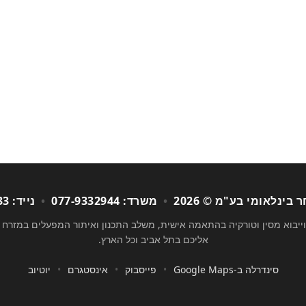
בינלאומי בע"מ © 2026
•
משרד: 077-9332944
•
נייד: 050-7247933
 וייבוא מסין וטורקיה בהתאמה אישית, משלב התכנון ואיתור המפעלים במזרח 
אליכם בתל אביב וכל הארץ.
סינדרלה ב-Google Maps
•
פייסבוק
•
אינסטגרם
•
יוטיוב