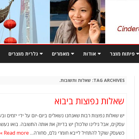
Skip
to
פיתוח מוצר
אודות
מאמרים
גלרית מוצרים
content
ם מטורקיה
המדריך למעבר מקנייה
המשרד בשנחאי
פגישה עסקית בסין – עשה
מקומית ליבוא ישיר מסין
ואל תעשה
TAG ARCHIVES:
שאלות ותשובות.
ם מטורקיה
יתרונות יבוא מסין בעזרת
מו
יבוא מוצרים משלימים
סינדרלה
עסקים בסין
שאלות נפוצות ביבוא
ר בטורקיה
שאלות נפוצות ביבוא
עסקים בסין – פתיחה
מוצרי מתכת באי
יש שאלות נפוצות רבות שאנחנו נשאלים ביום-יום על ידי יזמים ובע
והתנהגות במשא ומתן
עסקים, אבל גילינו שלכולן יש בדיוק את אותה התשובה. בואו נעש
צ
כשעסק שוקל להתחיל לייבא חומרי גלם, סחורה…
ארוחה בסין – אתנחתא קלה
Read more »