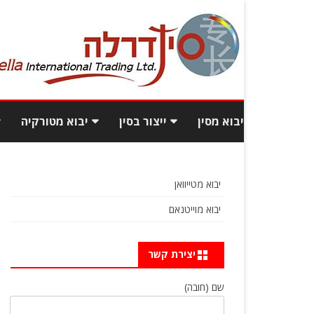
יבוא מסין
ייצור בסין
יבוא מטורקיה
יבוא תכולת בית מסין
עלויות ייצור בסין
יבוא רהיטי
יבוא מטייוואן
יבוא רהיטים מסין
איך לאתר ספקים טובים
יבוא בגדי
יבוא מוייטנאם
ואמינים מסין?
יבוא מסין מכס
פיתוח מוצ
כמות וגם איכות: יבוא מסחרי
יצירת קשר
כמה עולה לייבא מסין?
בסטנדרט גבוה
שם (חובה)
שאלות ותשובות
איך מוצאים מפעל אמין בסין?