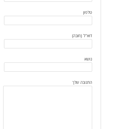
הטיפים שכל יבואן חייב להכיר
טלפון
דוא"ל (חובה)
נושא
התגובה שלך