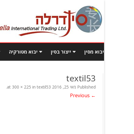
יבוא מסין
ייצור בסין
יבוא מטורקיה
יבוא תכולת בית מסין
עלויות ייצור בסין
יבוא רהיטי
textil53
יבוא רהיטים מסין
איך לאתר ספקים טובים
יבוא בגדי
Published
מאי 25, 2016
at
textil53
in
300 × 225
.
ואמינים מסין?
← Previous
יבוא מסין מכס
פיתוח מוצ
כמות וגם איכות: יבוא מסחרי
כמה עולה לייבא מסין?
בסטנדרט גבוה
שאלות ותשובות
איך מוצאים מפעל אמין בסין?