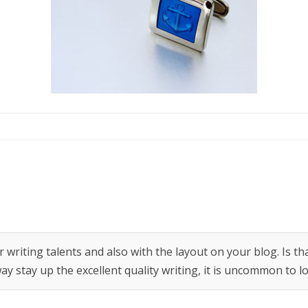
או אירוע עסקי?
מו
לו”ז תרבות: המדריך המלא
לשעות העבודה, החגים
והמועדים של סין
איך פערי תרבות ומנטליות
משפיעים על היבוא מסין
האינפלציה הסינית הלא כל
כך סמויה
מידע נוסף
 writing talents and also with the layout on your blog. Is tha
ay stay up the excellent quality writing, it is uncommon to l