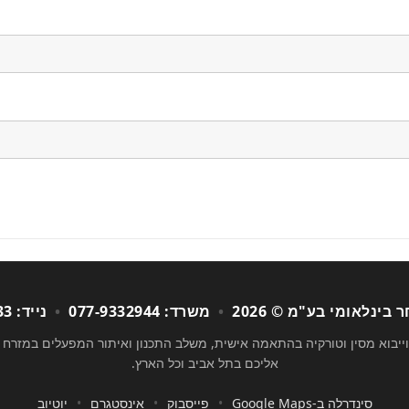
בינלאומי בע"מ © 2026
•
משרד: 077-9332944
•
נייד: 050-7247933
 וייבוא מסין וטורקיה בהתאמה אישית, משלב התכנון ואיתור המפעלים במזרח 
אליכם בתל אביב וכל הארץ.
סינדרלה ב-Google Maps
•
פייסבוק
•
אינסטגרם
•
יוטיוב