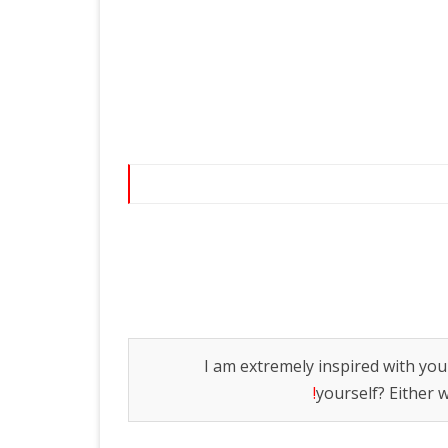
צרי פרסום
גאדג’טים
I am extremely inspired with your
!
yourself? Either w