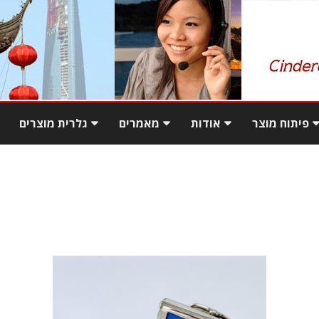
Skip
to
פיתוח מוצר
אודות
מאמרים
גלרית מוצרים
content
ם מטורקיה
המדריך למעבר מקנייה
המשרד בשנחאי
פגישה עסקית בסין – עשה
מקומית ליבוא ישיר מסין
ואל תעשה
ם מטורקיה
יתרונות יבוא מסין בעזרת
מו
יבוא מוצרים משלימים
סינדרלה
עסקים בסין
ר בטורקיה
שאלות נפוצות ביבוא
עסקים בסין – פתיחה
מוצרי מתכת באי
והתנהגות במשא ומתן
צ
ארוחה בסין – אתנחתא קלה